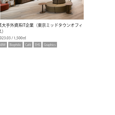
某大手外資系IT企業（東京ミッドタウンオフィ
ス）
023.03 / 1,500㎡
ABW
Biophilic
Café
EHS
Graphics