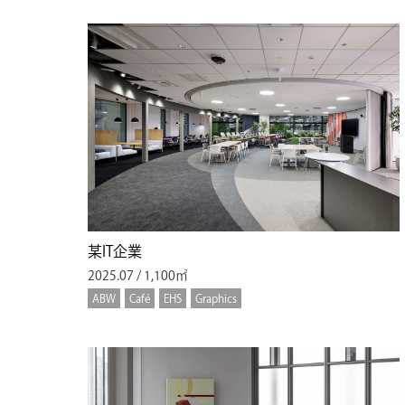
某IT企業
2025.07 / 1,100㎡
ABW
Café
EHS
Graphics