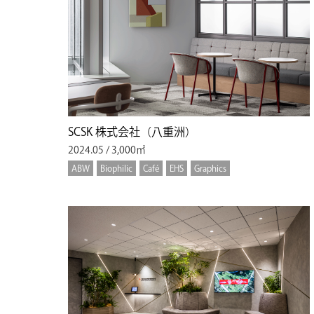
SCSK 株式会社（八重洲）
2024.05 / 3,000㎡
ABW
Biophilic
Café
EHS
Graphics