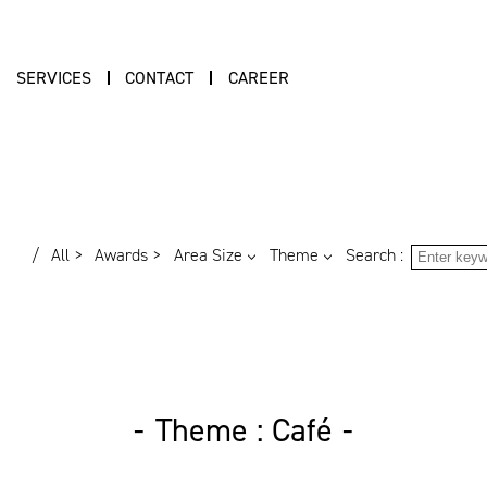
SERVICES
CONTACT
CAREER
S
All
Awards
Area Size
Theme
Search :
Theme : Café