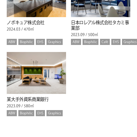
ノボキュア株式会社
日本ロレアル株式会社タカミ事
業部
2024.03 / 470㎡
2023.09 / 500㎡
ABW
Biophilic
EHS
Graphics
ABW
Biophilic
Café
EHS
Graphics
某大手外資系商業銀行
2023.09 / 580㎡
ABW
Biophilic
EHS
Graphics