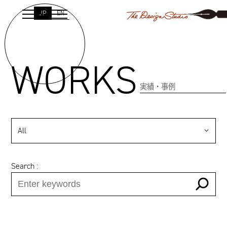
JP
EN
WORKS
実績・事例
All
Search :