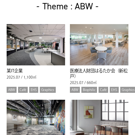
Theme : ABW
某IT企業
医療法人財団はるたか会（新松
戸）
2025.07 / 1,100㎡
2025.07 / 660㎡
ABW
Café
EHS
Graphics
ABW
Biophilic
Café
EHS
Graphics